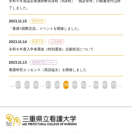
令和６年度認定看護師教育課程（B課程）「感染管理」の願書受付は終
了しました。
2023.11.15
看護学部
「看護×国際交流」イベントを開催しました。
2023.11.14
看護学部
入試情報
令和６年度入学者選抜（特別選抜）志願状況について
2023.11.13
地域交流センター
看護研究エッセンス（英語論文）を開催しました
10
20
30
37
38
39
40
41
50
60
70
...
...
...
...