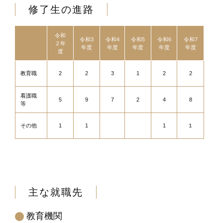
修了生の進路
令和
令和3
令和4
令和5
令和6
令和7
２年
年度
年度
年度
年度
年度
度
教育職
2
2
3
1
2
2
看護職
5
9
7
2
4
8
等
その他
1
1
1
１
主な就職先
教育機関