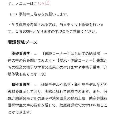
す。メニューは
こちら
（※）事前申し込みをお願いします。
・学食体験を希望される方は、当日チケット販売を行いま
す。１食600円となりますので現金をご準備ください。
看護領域ブース
基礎看護学
… 【体験コーナー】はじめての聴診器 ～
体の中の音を聞いてみよう～【展示・体験コーナー】先輩た
ちの授業の様子や学習の成果がのぞけます🎵車椅子乗車・介
助体験もあります（仮）
母性看護学
… 妊婦モデルや胎児・新生児モデルなどの
教材を展示しており、実際に触れて体験できます。また、分
娩介助演習モデルの展示や演習風景の動画上映、助産師課程
選択学生の声の紹介を通して、助産師課程での学びを知るこ
とができます。