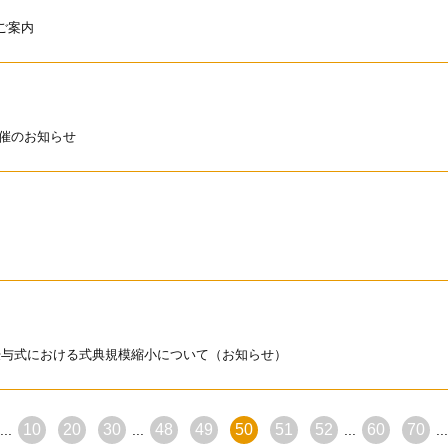
ご案内
催のお知らせ
授与式における式典規模縮小について（お知らせ）
10
20
30
48
49
50
51
52
60
70
...
...
...
...