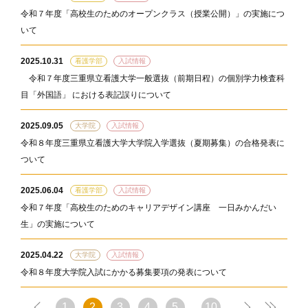
令和７年度「高校生のためのオープンクラス（授業公開）」の実施につ
いて
2025.10.31
看護学部
入試情報
令和７年度三重県立看護大学一般選抜（前期日程）の個別学力検査科
目「外国語」 における表記誤りについて
2025.09.05
大学院
入試情報
令和８年度三重県立看護大学大学院入学選抜（夏期募集）の合格発表に
ついて
2025.06.04
看護学部
入試情報
令和７年度「高校生のためのキャリアデザイン講座 一日みかんだい
生」の実施について
2025.04.22
大学院
入試情報
令和８年度大学院入試にかかる募集要項の発表について
1
2
3
4
5
10
...
...