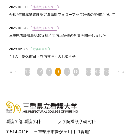
2025.06.30
地域交流センター
令和7年度感染管理認定看護師フォローアップ研修の開催について
2025.06.26
地域交流センター
三重県看護職員認知症対応力向上研修の募集を開始しました
2025.06.23
附属図書館
7月の月例休館日（館内整理）のお知らせ
10
14
15
16
17
18
30
40
50
...
...
...
...
看護学部 看護学科
大学院看護学研究科
〒514-0116 三重県津市夢が丘1丁目1番地1