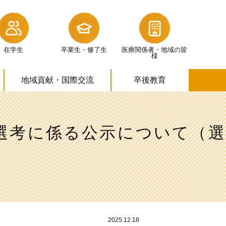
在学生
卒業生・修了生
医療関係者・
地域の皆
様
地域貢献・
国際交流
卒後教育
選考に係る公示について（選
2025.12.18