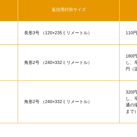
返信用封筒サイズ
長形3号 （120×235ミリメートル）
110
180
角形2号 （240×332ミリメートル）
し、
円（
320
し、
角形2号 （240×332ミリメートル）
通の
まで