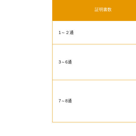
証明書数
1～２通
3～6通
7～8通