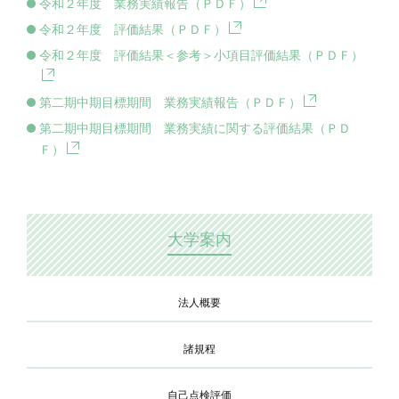
令和２年度 業務実績報告（ＰＤＦ）
令和２年度 評価結果（ＰＤＦ）
令和２年度 評価結果＜参考＞小項目評価結果（ＰＤＦ）
第二期中期目標期間 業務実績報告（ＰＤＦ）
第二期中期目標期間 業務実績に関する評価結果（ＰＤ
Ｆ）
大学案内
法人概要
諸規程
自己点検評価