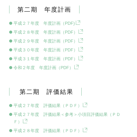
第二期 年度計画
平成２７年度 年度計画（PDF)
平成２８年度 年度計画（PDF）
平成２９年度 年度計画（PDF）
平成３０年度 年度計画（PDF）
平成３１年度 年度計画（PDF）
令和２年度 年度計画（PDF）
第二期 評価結果
平成２７年度 評価結果（ＰＤＦ）
平成２７年度 評価結果＜参考＞小項目評価結果（ＰＤ
Ｆ）
平成２８年度 評価結果（ＰＤＦ）