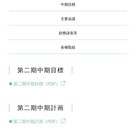
中期目標
主要会議
財務諸表等
各種取組
第二期中期目標
第二期中期目標（PDF）
第二期中期計画
第二期中期計画（PDF）