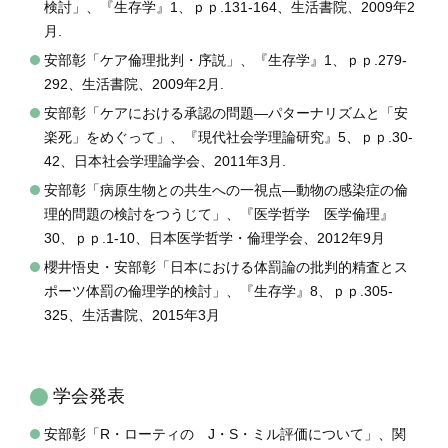
検討」、『生存学』1、ｐｐ.131-164、生活書院、2009年2
月.
安部彰「ケア倫理批判・序説」、『生存学』1、ｐｐ.279-
292、生活書院、2009年2月.
安部彰「ケアにおける承認の問題―パターナリズムと「安
楽死」をめぐって」、『現代社会学理論研究』5、ｐｐ.30-
42、日本社会学理論学会、2011年3月.
安部彰「病原生物との共生への一視点―動物の感染症の倫
理的問題の検討をつうじて」、『医学哲学 医学倫理』
30、ｐｐ.1-10、日本医学哲学・倫理学会、2012年9月
櫻井悟史・安部彰「日本における体罰論の批判的精査とス
ポーツ体罰の倫理学的検討」、『生存学』8、ｐｐ.305-
325、生活書院、2015年3月
学会発表
安部彰「R・ローティの J・S・ミル評価について」、関