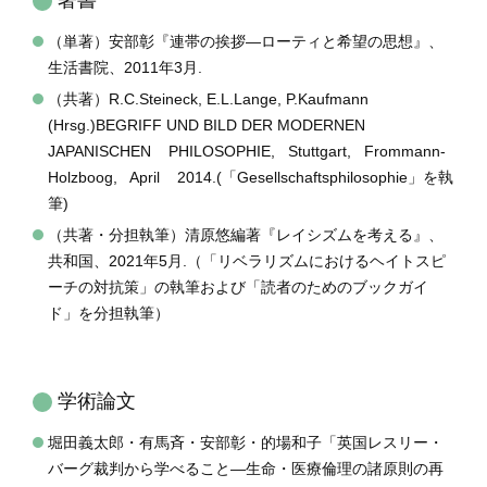
著書
（単著）安部彰『連帯の挨拶―ローティと希望の思想』、
生活書院、2011年3月.
（共著）R.C.Steineck, E.L.Lange, P.Kaufmann
(Hrsg.)BEGRIFF UND BILD DER MODERNEN
JAPANISCHEN
PHILOSOPHIE,
Stuttgart,
Frommann-
Holzboog,
April
2014.(「Gesellschaftsphilosophie」を執
筆)
（共著・分担執筆）清原悠編著『レイシズムを考える』、
共和国、2021年5月.（「リベラリズムにおけるヘイトスピ
ーチの対抗策」の執筆および「読者のためのブックガイ
ド」を分担執筆）
学術論文
堀田義太郎・有馬斉・安部彰・的場和子「英国レスリー・
バーグ裁判から学べること―生命・医療倫理の諸原則の再